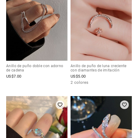
Anillo de puño doble con adorno
Anillo de puño de luna creciente
de cadena
con diamantes de imitación
US$
7.00
US$
5.00
2 colores