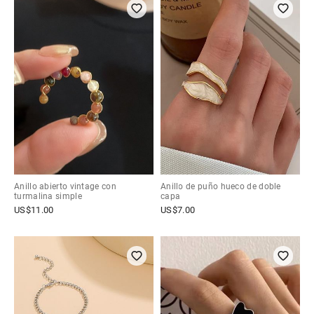
Anillo abierto vintage con
Anillo de puño hueco de doble
turmalina simple
capa
US$
11.00
US$
7.00