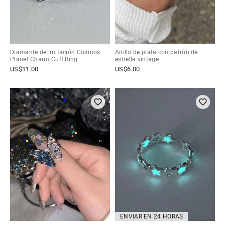
Diamante de imitación Cosmos
Anillo de plata con patrón de
Planet Charm Cuff Ring
estrella vintage
US$
11.00
US$
6.00
ENVIAR EN 24 HORAS