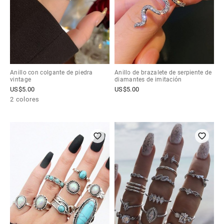
Anillo con colgante de piedra
Anillo de brazalete de serpiente de
vintage
diamantes de imitación
US$
5.00
US$
5.00
2 colores