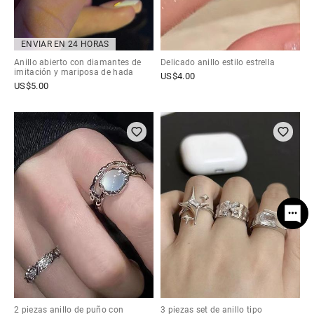
ENVIAR EN 24 HORAS
Anillo abierto con diamantes de
Delicado anillo estilo estrella
imitación y mariposa de hada
US$
4.00
US$
5.00
2 piezas anillo de puño con
3 piezas set de anillo tipo