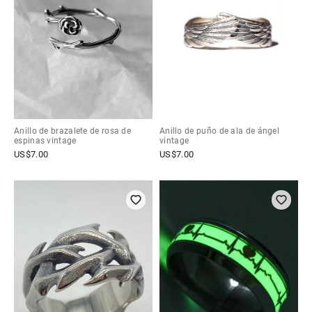
Anillo de brazalete de rosa de
Anillo de puño de ala de ángel
espinas vintage
vintage
US$
7.00
US$
7.00