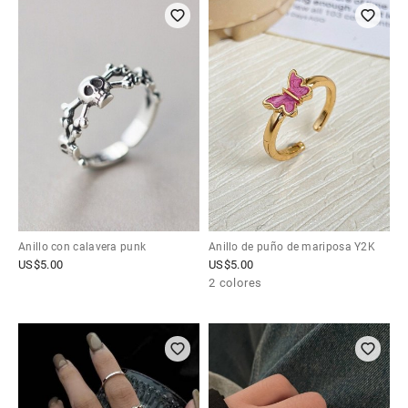
Anillo con calavera punk
Anillo de puño de mariposa Y2K
US$
5.00
US$
5.00
2 colores