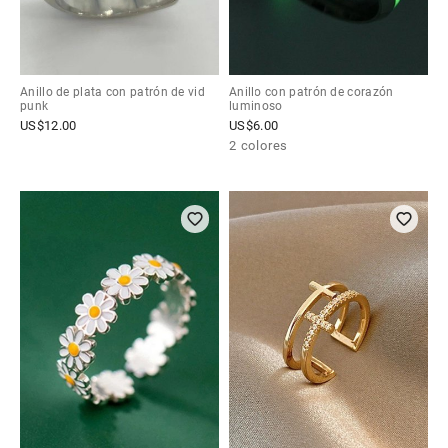
Anillo de plata con patrón de vid
Anillo con patrón de corazón
punk
luminoso
US$
12.00
US$
6.00
2 colores