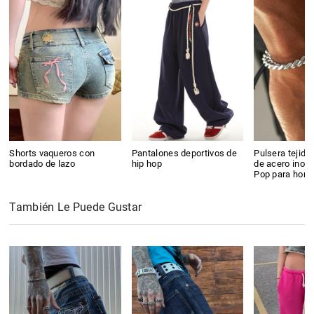
Shorts vaqueros con
Pantalones deportivos de
Pulsera tejida
bordado de lazo
hip hop
de acero inoxi
Pop para hom
También Le Puede Gustar