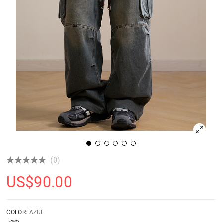
(0)
US$
90.00
COLOR:
AZUL