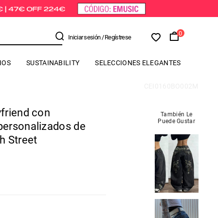
0
Iniciar sesión
/ Regístrese
IOS
SUSTAINABILITY
SELECCIONES ELEGANTES
CEI0160BO002M
friend con
También Le
Puede Gustar
ersonalizados de
h Street