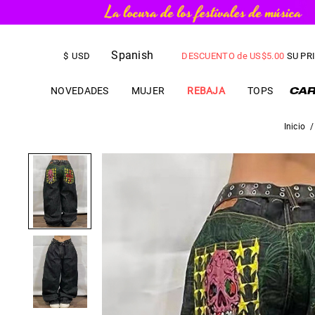
ENVÍO EXPEDITADO GRATIS
par
Spanish
DESCUENTO de
US$
5.00
SU PR
$
USD
NOVEDADES
MUJER
REBAJA
TOPS
Inicio
/