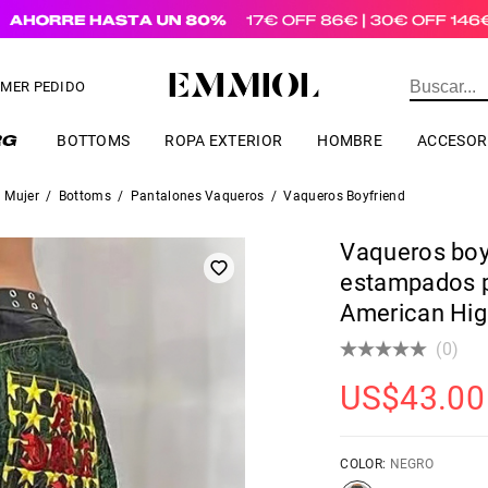
a pedidos de valor superior a
US$
69.00
IMER PEDIDO
BOTTOMS
ROPA EXTERIOR
HOMBRE
ACCESOR
Mujer
/
Bottoms
/
Pantalones Vaqueros
/
Vaqueros Boyfriend
Vaqueros boy
estampados p
American Hig
(0)
US$
43.00
COLOR:
NEGRO