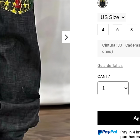
4
6
8
Cintura: 30 Caderas:
ches)
Guía de Tallas
CANT.*
Agr
Pay in 4 i
purchases