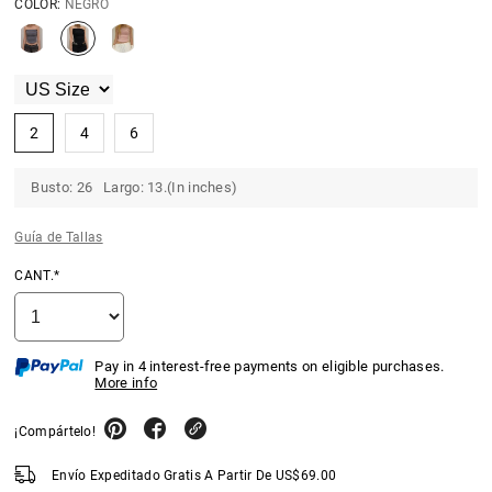
COLOR:
NEGRO
2
4
6
Busto: 26 Largo: 13.(In inches)
Guía de Tallas
CANT.*
Pay in 4 interest-free payments on eligible purchases.
More info
¡Compártelo!
Envío Expeditado Gratis A Partir De
US$
69.00