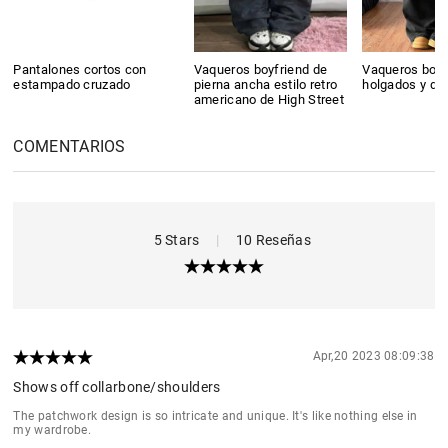
Pantalones cortos con
Vaqueros boyfriend de
Vaqueros boyf
estampado cruzado
pierna ancha estilo retro
holgados y dr
americano de High Street
COMENTARIOS
5 Stars
|
10 Reseñas
Apr,20 2023 08:09:38
Shows off collarbone/shoulders
The patchwork design is so intricate and unique. It's like nothing else in
my wardrobe.