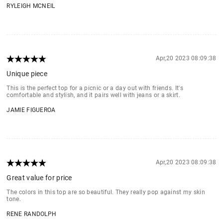
RYLEIGH MCNEIL
Apr,20 2023 08:09:38
Unique piece
This is the perfect top for a picnic or a day out with friends. It's
comfortable and stylish, and it pairs well with jeans or a skirt.
JAMIE FIGUEROA
Apr,20 2023 08:09:38
Great value for price
The colors in this top are so beautiful. They really pop against my skin
tone.
RENE RANDOLPH