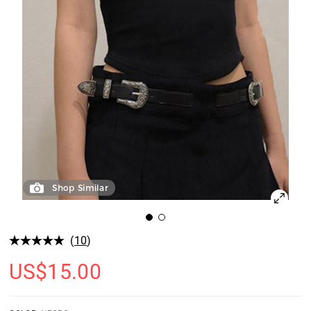
Shop Similar
(
10
)
US$
15.00