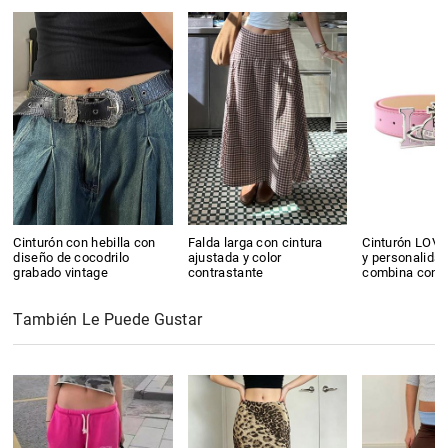
Cinturón con hebilla con
Falda larga con cintura
Cinturón LOVE 
diseño de cocodrilo
ajustada y color
y personalida
grabado vintage
contrastante
combina con 
También Le Puede Gustar