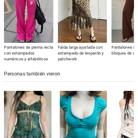
Pantalones de pierna recta
Falda larga ajustada con
Pantalones re
con estampados
estampado de leopardo y
bloques de col
numéricos y alfabéticos
patchwork
Personas también vieron