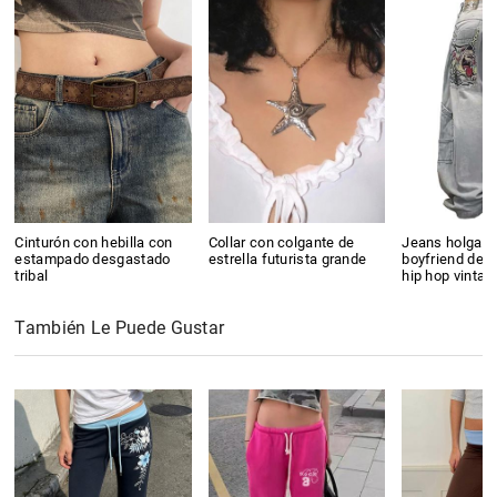
Cinturón con hebilla con
Collar con colgante de
Jeans holgado
estampado desgastado
estrella futurista grande
boyfriend de m
tribal
hip hop vintag
También Le Puede Gustar