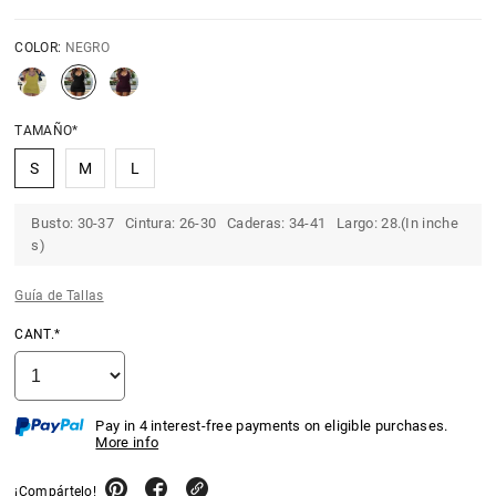
COLOR:
NEGRO
TAMAÑO*
S
M
L
Busto: 30-37 Cintura: 26-30 Caderas: 34-41 Largo: 28.(In inche
s)
Guía de Tallas
CANT.*
Pay in 4 interest-free payments on eligible purchases.
More info
¡Compártelo!