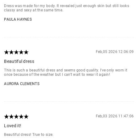
Dress was made for my body. It revealed just enough skin but still looks
classy and sexy at the same time.
PAULA HAYNES
Feb,05 2026 12:06:09
Beautiful dress
This is such a beautiful dress and seems good quality. I've only worn it
once because of the weather but I can't wait to wear it again!
AURORA CLEMENTS
Feb,03 2026 11:47:06
Loved it!
Beautiful dress! True to size.