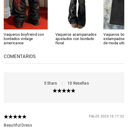
Vaqueros boyfriend con
Vaqueros acampanados
Vaqueros boyf
bordados vintage
ajustados con bordado
estampados de
americanos
floral
de moda urba
COMENTARIOS
5 Stars
|
10 Reseñas
Feb,05 2026 16:17:32
Beautiful Dress