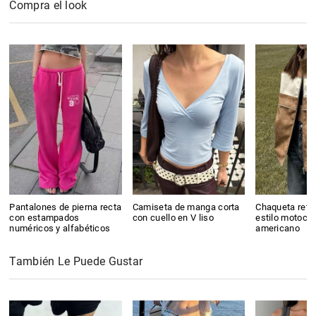
Compra el look
Pantalones de pierna recta
Camiseta de manga corta
Chaqueta retro
con estampados
con cuello en V liso
estilo motocic
numéricos y alfabéticos
americano
También Le Puede Gustar