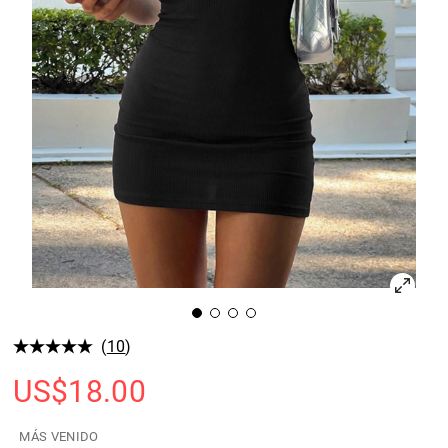
(
10
)
US$
18.00
MÁS VENIDO