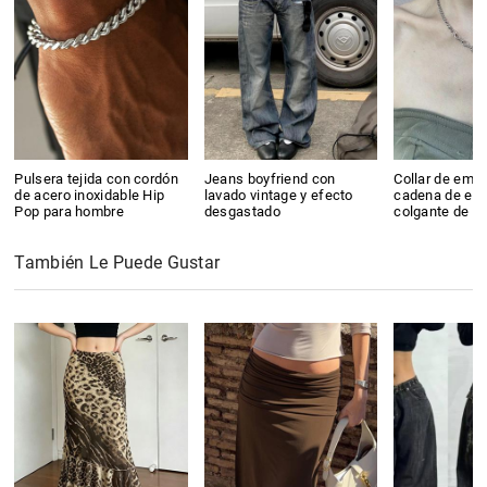
Pulsera tejida con cordón
Jeans boyfriend con
Collar de emp
de acero inoxidable Hip
lavado vintage y efecto
cadena de estr
Pop para hombre
desgastado
colgante de n
También Le Puede Gustar