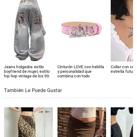
Jeans holgados estilo
Cinturón LOVE con hebilla
Collar con col
boyfriend de mujer, estilo
y personalidad que
estrella futuri
hip hop vintage de los 90.
combina con todo
También Le Puede Gustar