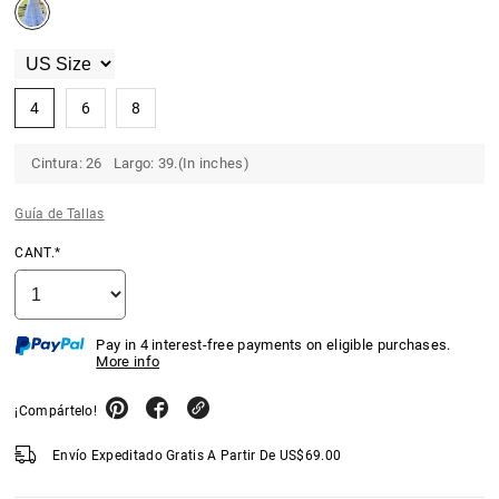
4
6
8
Cintura: 26 Largo: 39.(In inches)
Guía de Tallas
CANT.*
Pay in 4 interest-free payments on eligible purchases.
More info
¡Compártelo!
Envío Expeditado Gratis A Partir De
US$
69.00