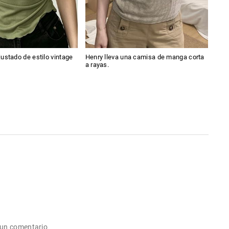
ustado de estilo vintage
Henry lleva una camisa de manga corta
Vaq
a rayas.
hip
 un comentario