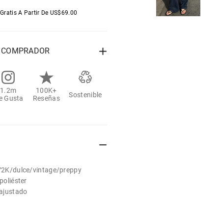
Gratis A Partir De
US$
69.00
L COMPRADOR
1.2m
100K+
Sostenible
e Gusta
Reseñas
/Y2K/dulce/vintage/preppy
poliéster
 ajustado