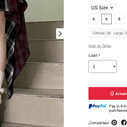
4
6
8
Cintura: 28 Largo: 3
Guía de Tallas
CANT.*
Avísame
Pay in 4 i
purchases
¡Compártelo!