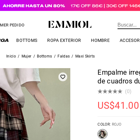
a pedidos de valor superior a
US$
69.00
IMER PEDIDO
BOTTOMS
ROPA EXTERIOR
HOMBRE
ACCESOR
Inicio
/
Mujer
/
Bottoms
/
Faldas
/
Maxi Skirts
Empalme irreg
de cuadros du
(0)
US$
41.00
COLOR:
ROJO