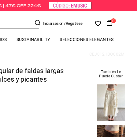
0
Iniciar sesión
/ Regístrese
IOS
SUSTAINABILITY
SELECCIONES ELEGANTES
CEJ0121BO002M
ular de faldas largas
También Le
Puede Gustar
lces y picantes