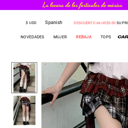
ENVÍO EXPEDITADO GRATIS
par
Spanish
DESCUENTO de
US$
5.00
SU PR
$
USD
NOVEDADES
MUJER
REBAJA
TOPS