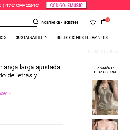
0
Iniciar sesión
/ Regístrese
IOS
SUSTAINABILITY
SELECCIONES ELEGANTES
EDH0312TO001S
manga larga ajustada
También Le
Puede Gustar
o de letras y
cer >