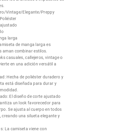
es.
jero/Vintage/Elegante/Preppy
 Poliéster
 ajustado
do
nga larga
 camiseta de manga larga es
s aman combinar estilos.
s casuales, callejeros, vintage o
vierte en una adición versátil a
dad: Hecha de poliéster duradero y
ta está diseñada para durar y
omodidad.
ado: El diseño de corte ajustado
antiza un look favorecedor para
rpo. Se ajusta al cuerpo en todos
, creando una silueta elegante y
as: La camiseta viene con