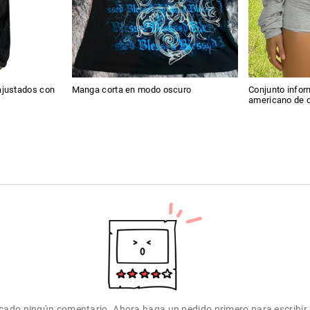
justados con
Manga corta en modo oscuro
Conjunto infor
americano de 
icado ningún comentario. Ahora haga un pedido primero para escribir