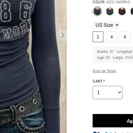
COLOR:
AZUL MARINO
2
4
6
Busto: 31 Longitud 
nga: 23 Largo: 19.(
Guía de Tallas
CANT.*
Agr