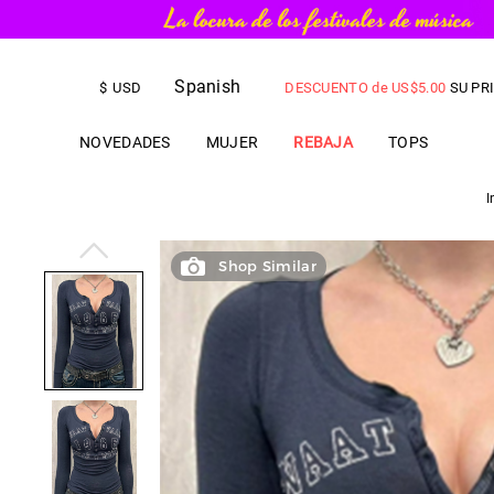
ENVÍO EXPEDITADO GRATIS
par
Spanish
DESCUENTO de
US$
5.00
SU PR
$
USD
NOVEDADES
MUJER
REBAJA
TOPS
I
Shop Similar