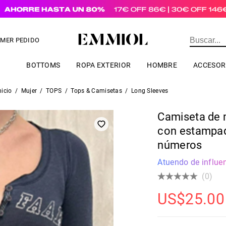
a pedidos de valor superior a
US$
69.00
IMER PEDIDO
BOTTOMS
ROPA EXTERIOR
HOMBRE
ACCESOR
nicio
/
Mujer
/
TOPS
/
Tops & Camisetas
/
Long Sleeves
Camiseta de 
con estampad
números
Atuendo de influen
(0)
US$
25.00