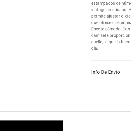
estampados de número
vintage americano. A
permite ajustar el cie
que ofrece diferentes
Escote cómodo: Con u
camiseta proporcion
cuello, lo que la hac
día.
Info De Envío