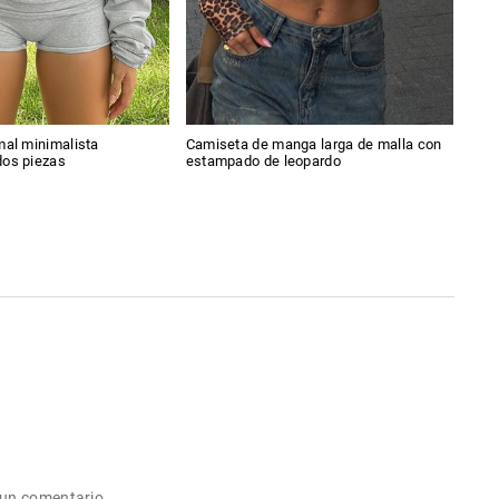
mal minimalista
Camiseta de manga larga de malla con
Pan
dos piezas
estampado de leopardo
cru
 un comentario