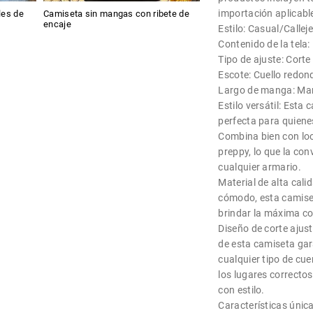
importación aplicabl
les de
Camiseta sin mangas con ribete de
encaje
Estilo: Casual/Calle
Contenido de la tela:
Tipo de ajuste: Corte
Escote: Cuello redon
Largo de manga: Ma
Estilo versátil: Esta
perfecta para quiene
Combina bien con look
preppy, lo que la con
cualquier armario.
Material de alta cali
cómodo, esta camise
brindar la máxima c
Diseño de corte ajust
de esta camiseta gar
cualquier tipo de cue
los lugares correctos
con estilo.
Características únic