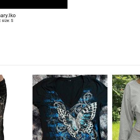
ary.lko
t size: S