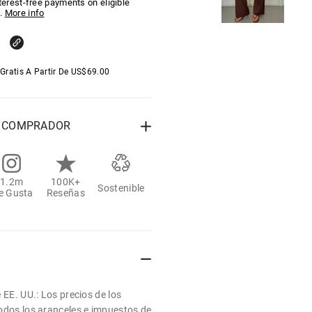
nterest-free payments on eligible
.
More info
Gratis A Partir De
US$
69.00
L COMPRADOR
1.2m
100K+
Sostenible
e Gusta
Reseñas
 EE. UU.: Los precios de los
odos los aranceles e impuestos de