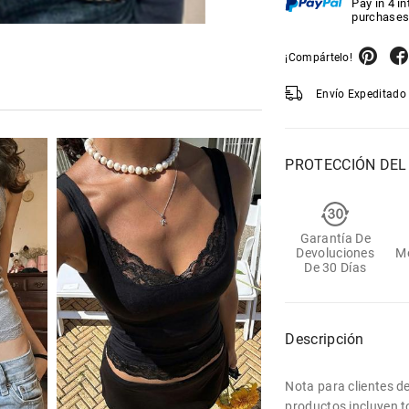
Pay in 4 i
purchases
¡Compártelo!
Envío Expeditado 
PROTECCIÓN DE
Garantía De
Devoluciones
M
De 30 Días
Descripción
Nota para clientes de
productos incluyen t