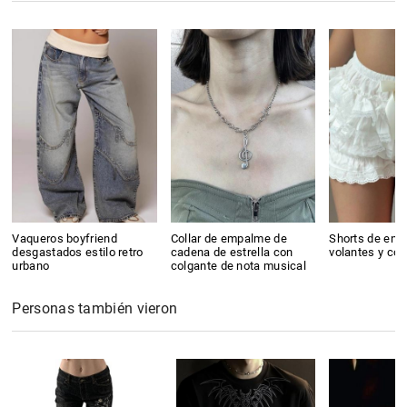
Vaqueros boyfriend
Collar de empalme de
Shorts de enc
desgastados estilo retro
cadena de estrella con
volantes y co
urbano
colgante de nota musical
Personas también vieron